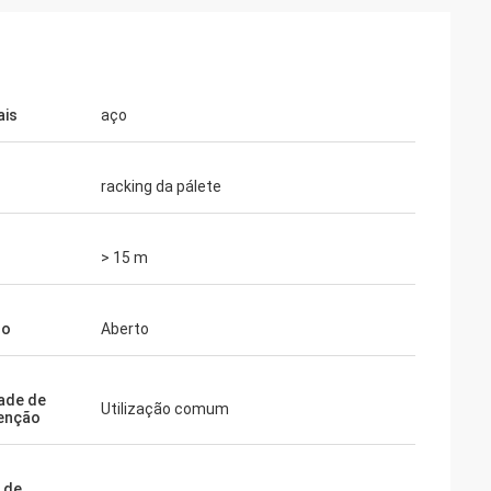
ais
aço
racking da pálete
> 15 m
do
Aberto
dade de
Utilização comum
enção
 de