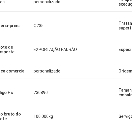
es
personalizado
execu
Trata
éria-prima
Q235
superf
ote de
EXPORTAÇÃO PADRÃO
Especi
nsporte
ca comercial
personalizado
Orige
Taman
igo Hs
730890
embal
o bruto do
100.000kg
Serviç
ote