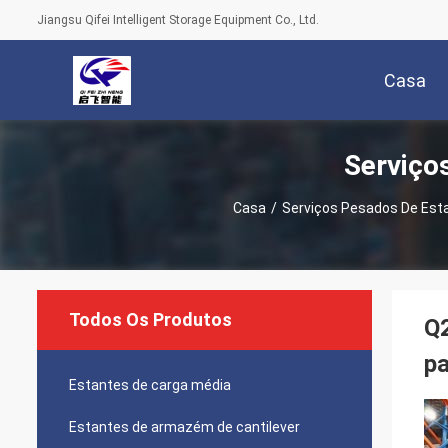
Jiangsu Qifei Intelligent Storage Equipment Co., Ltd.
Casa
Serviço
Casa
/
Serviços Pesados De Est
Todos Os Produtos
Q2
pa
Estantes de carga média
Estantes de armazém de cantilever