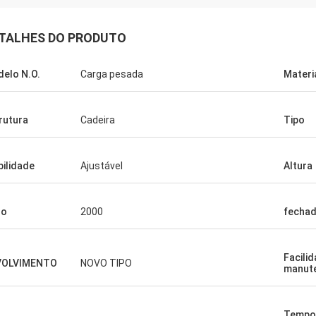
TALHES DO PRODUTO
elo N.O.
Carga pesada
Materi
rutura
Cadeira
Tipo
ilidade
Ajustável
Altura
so
2000
fecha
Facili
VOLVIMENTO
NOVO TIPO
manut
Tempo