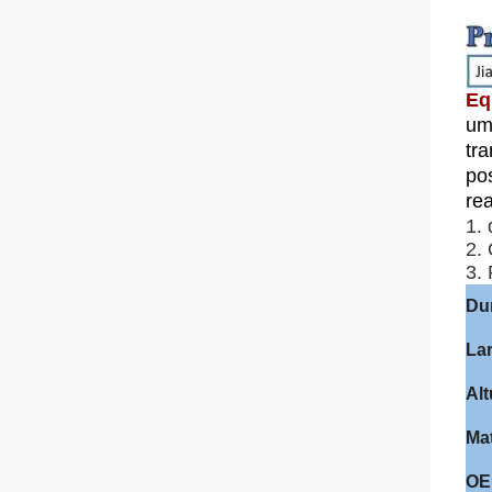
Eq
um
tr
po
re
1.
2.
3.
Du
La
Alt
Mat
O