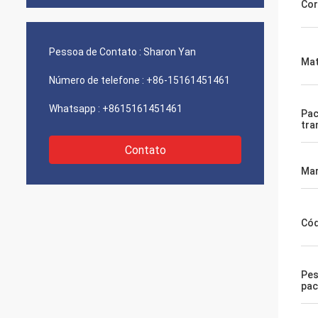
Cor
Pessoa de Contato :
Sharon Yan
Mat
Número de telefone :
+86-15161451461
Whatsapp :
+8615161451461
Pac
tra
Contato
Mar
Cód
Pes
pac