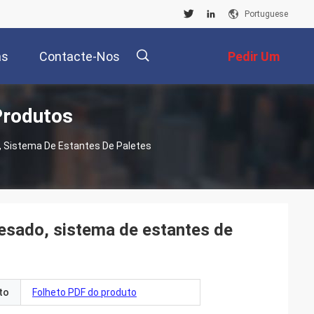
Portuguese
as
Contacte-Nos
Pedir Um
Produtos
Orçamento
描
Sistema De Estantes De Paletes
述
sado, sistema de estantes de
to
Folheto PDF do produto