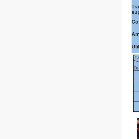
Tr
sup
Co
Am
Uti