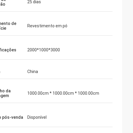
25 dias
ção
mento de
Revestimento em pó
ície
ficações
2000*1000*3000
m
China
ho da
1000.00cm * 1000.00cm * 1000.00cm
agem
o pós-venda
Disponível