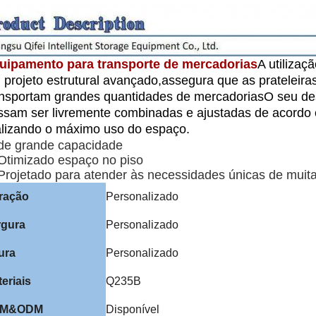
uipamento para transporte de mercadorias
A utilizaç
 projeto estrutural avançado,assegura que as prateleir
ansportam grandes quantidades de mercadoriasO seu desi
ssam ser livremente combinadas e ajustadas de acordo
alizando o máximo uso do espaço.
 de grande capacidade
 Otimizado espaço no piso
 Projetado para atender às necessidades únicas de muita
ração
Personalizado
rgura
Personalizado
ura
Personalizado
eriais
Q235B
EM&ODM
Disponível