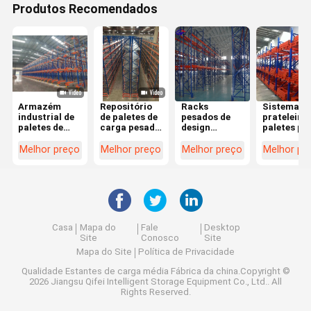
Produtos Recomendados
Armazém
Repositório
Racks
Sistema d
industrial de
de paletes de
pesados de
prateleira 
paletes de
carga pesada
design
paletes pa
carga pesada
ajustável de
personalizado
armazém
2000kg
1500-4500
para
personali
Melhor preço
Melhor preço
Melhor preço
Melhor pr
kg/nível para
armazenamento
centro de
de depósitos
logística
Casa
Mapa do
Fale
Desktop
Site
Conosco
Site
Mapa do Site
Política de Privacidade
Qualidade
Estantes de carga média
Fábrica da china.Copyright ©
2026 Jiangsu Qifei Intelligent Storage Equipment Co., Ltd.. All
Rights Reserved.