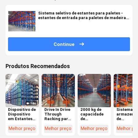
Sistema seletivo de estantes para paletes -
estantes de entrada para paletes de madeira
normais
Continue
Produtos Recomendados
Dispositivo de
Drive In Drive
2000 kg de
Sistema d
Dispositivo
Through
capacidade
armazena
em Estantes
Racking para
de
de
de Paletes
armazenamento
armazenamento
manutenç
Personalizado,
de alto
de paletes
Drive-in
Melhor preço
Melhor preço
Melhor preço
Melhor pr
Sistema de
volume
Drive-
Dispositivo
through