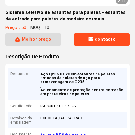
2
/
11
Sistema seletivo de estantes para paletes - estantes
de entrada para paletes de madeira normais
Preço：50
MOQ：10
Melhor preço
contacto
Descrição De Produto
Destaque
,
Aço Q235 Drive em estantes de paletes
Estacas de paletes de aço para
armazenagem de Q235
,
Acionamento de proteção contra corrosão
em prateleiras de paletes
Certificação
ISO9001；CE；SGS
Detalhes da
EXPORTAÇÃO PADRÃO
embalagem
Documento
Folheto PDF do produto