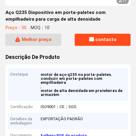
2
/
11
Aço Q235 Dispositivo em porta-paletes com
empilhadeira para carga de alta densidade
Preço：50
MOQ：10
Melhor preço
contacto
Descrição De Produto
Destaque
,
motor de aço q235 no porta-paletes
conduzir em porta-paletes com
empilhadeira
,
motor de alta densidade em prateleiras de
armazém
Certificação
ISO9001；CE；SGS
Detalhes da
EXPORTAÇÃO PADRÃO
embalagem
Documento
Folheto PDF do produto