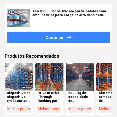
Aço Q235 Dispositivo em porta-paletes com
empilhadeira para carga de alta densidade
Continue
Produtos Recomendados
Dispositivo de
Drive In Drive
2000 kg de
Sistema d
Dispositivo
Through
capacidade
armazena
em Estantes
Racking para
de
de
de Paletes
armazenamento
armazenamento
manutenç
Personalizado,
de alto
de paletes
Drive-in
Melhor preço
Melhor preço
Melhor preço
Melhor pr
Sistema de
volume
Drive-
Dispositivo
through