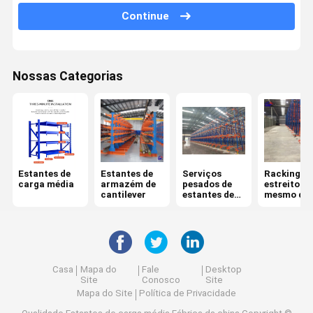
Continue
Sistema móvel de estantes
movimentação no racking da pálete
Nossas Categorias
Racking de rádio da pálete da canela
Racking da pálete da gravidade
Empurrar para trás estantes de paletes
Sistema do tormento do mezanino
Estantes de
Estantes de
Serviços
Racking
carga média
armazém de
pesados de
estreito
Estacionamento ASRS
cantilever
estantes de
mesmo da
paletes
pálete do
corredor
Repositórios para moldes
Recipiente da rede de arame
Casa
Mapa do
Fale
Desktop
Site
Conosco
Site
racking da pilha
Mapa do Site
Política de Privacidade
páletes empilháveis