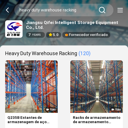
Jiangsu Qifei Intelligent Storage Equipment
Co., Ltd.
7
5.0
Fornecedor verificado
YEARS
Heavy Duty Warehouse Racking
(120)
Q235B Estantes de
Racks de armazenamento
armazenagem de aço
de armazenamento
pesado, sistema de
pesado de tamanho