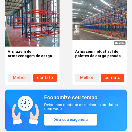
Armazém de
Armazém industrial de
armazenagem de carga
paletes de carga pesada
pesada com sistema de
2000kg
estantes de revestimento
em pó com mobilidade
ajustável
Melhor
contato
Melhor
contato
preço
preço
Economize seu tempo
Deixe-nos contatar os melhores produtos
com você.
Dê a sua exigência