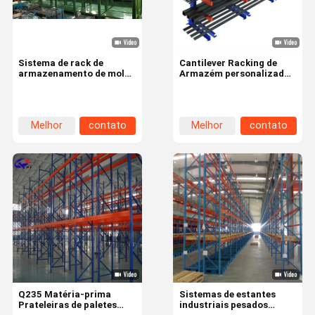
Sistema de rack de
Cantilever Racking de
armazenamento de molde
Armazém personalizado,
de injeção Rack de molde
Racks de Cantilever
pesado Estrutura sólida
pesados certificados SGS
ISO
Melhor
contato
Melhor
contato
preço
preço
Para Casa
Produtos
Vídeos
Sobre Nós
Q235 Matéria-prima
Sistemas de estantes
Prateleiras de paletes
industriais pesados