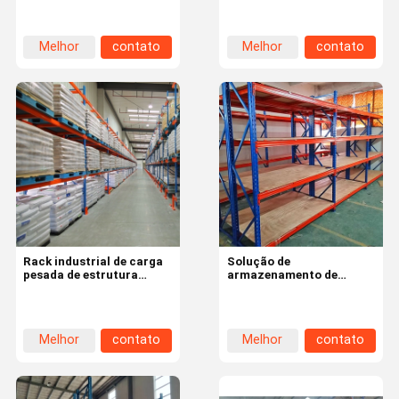
estantes de paletes
personalizado com
personalizado
guardanapos
Melhor
contato
Melhor
contato
preço
preço
Rack industrial de carga
Solução de
pesada de estrutura
armazenamento de
fechada para soluções de
armazém Prateleiras de
gestão de
paletes pesadas
armazenamento de
Prateleiras com altura
armazém
personalizável
Melhor
contato
Melhor
contato
preço
preço