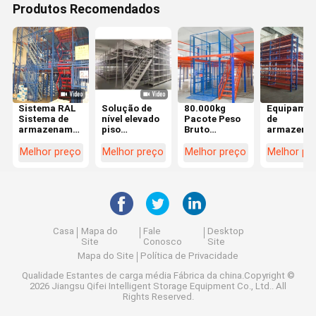
Produtos Recomendados
Sistema RAL
Solução de
80.000kg
Equipamen
Sistema de
nível elevado
Pacote Peso
de
armazenamento
piso
Bruto
armazena
de cores
mezzanino 2-
Sistema de
para
Mezzanine
3 níveis com
Estantes
armazéns 
Melhor preço
Melhor preço
Melhor preço
Melhor pr
Capacidade
300 500 800
Mezzanino
vários níve
300-1500 Kgs
kg/m2 de
Pesado Com
com escad
por m2
carga
Estrutura
Casa
Mapa do
Fale
Desktop
Site
Conosco
Site
Mapa do Site
Política de Privacidade
Qualidade
Estantes de carga média
Fábrica da china.Copyright ©
2026 Jiangsu Qifei Intelligent Storage Equipment Co., Ltd.. All
Rights Reserved.