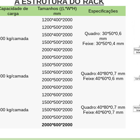
A ESTRUTURA DO RACK
Capacidade de
Tamanhos ((L*W*H)
Especificações
carga
mm
1200*400*2000
1200*500*2000
Quadro: 30*50*0,6
1500*400*2000
100 kg/camada
mm
1500*500*2000
Feixe: 30*50*0,4 mm
2000*400*2000
2000*500*2000
1500*500*2000
1500*600*2000
Quadro
:
40*80*0,7 mm
200 kg/camada
Feixe
:
40*60*0,6 mm
2000*500*2000
2000*600*2000
1200*600*2000
1500*500*2000
Quadro
:
40*80*0,7 mm
300 kg/camada
1500*600*2000
Feixe
:
40*60*0,7 mm
2000*500*2000
2000*600*2000