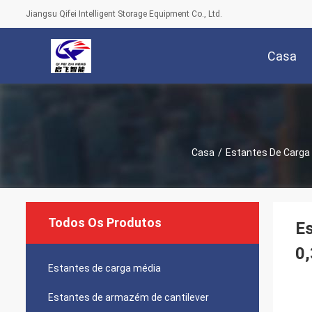
Jiangsu Qifei Intelligent Storage Equipment Co., Ltd.
Casa
Casa
/
Estantes De Carga
Todos Os Produtos
E
0
Estantes de carga média
Estantes de armazém de cantilever