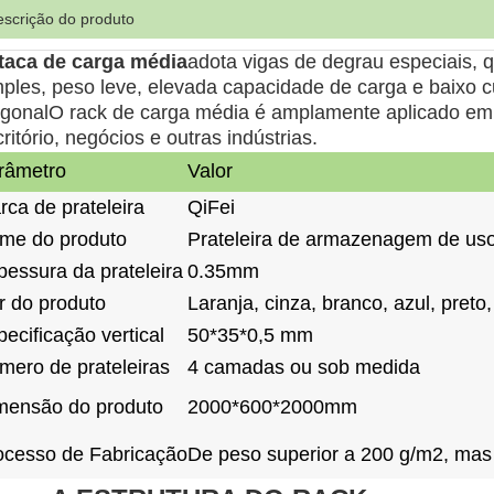
scrição do produto
taca de carga média
adota vigas de degrau especiais, q
mples, peso leve, elevada capacidade de carga e baixo c
agonalO rack de carga média é amplamente aplicado em e
ritório, negócios e outras indústrias.
râmetro
Valor
rca de prateleira
QiFei
me do produto
Prateleira de armazenagem de us
pessura da prateleira
0.35mm
r do produto
Laranja, cinza, branco, azul, preto
ecificação vertical
50*35*0,5 mm
mero de prateleiras
4 camadas ou sob medida
mensão do produto
2000*600*2000
mm
ocesso de Fabricação
De peso superior a 200 g/m2, mas