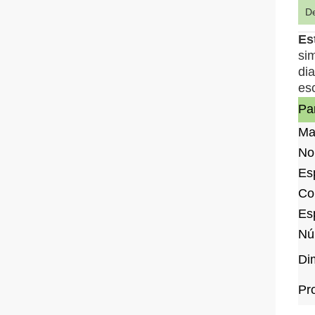
De
Es
si
di
esc
Pa
Ma
No
Es
Co
Esp
Nú
Di
Pr