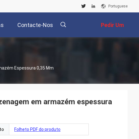
Portuguese
as
Contacte-Nos
Pedir Um
Orçamento
描
rmazém Espessura 0,35 Mm
述
mazenagem em armazém espessura
to
Folheto PDF do produto