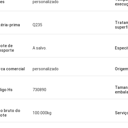
es
personalizado
execu
Trata
éria-prima
Q235
superf
ote de
A salvo.
Especi
nsporte
ca comercial
personalizado
Orige
Taman
igo Hs
730890
embal
o bruto do
100.000kg
Serviç
ote