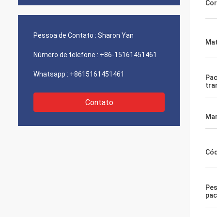
Cor
Pessoa de Contato :
Sharon Yan
Mat
Número de telefone :
+86-15161451461
Whatsapp :
+8615161451461
Pac
tra
Contato
Mar
Cód
Pes
pac