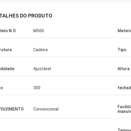
TALHES DO PRODUTO
elo N.O.
M500
Materi
rutura
Cadeira
Tipo
ilidade
Ajustável
Altura
so
300
fecha
Facili
VOLVIMENTO
Convencional
manut
Tempo