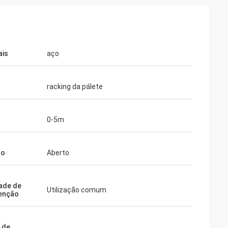
ais
aço
racking da pálete
0-5m
do
Aberto
dade de
Utilização comum
enção
 de