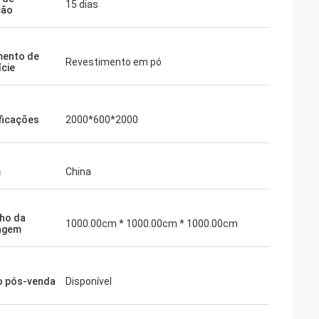
15 dias
ção
mento de
Revestimento em pó
ície
ficações
2000*600*2000
m
China
ho da
1000.00cm * 1000.00cm * 1000.00cm
agem
o pós-venda
Disponível