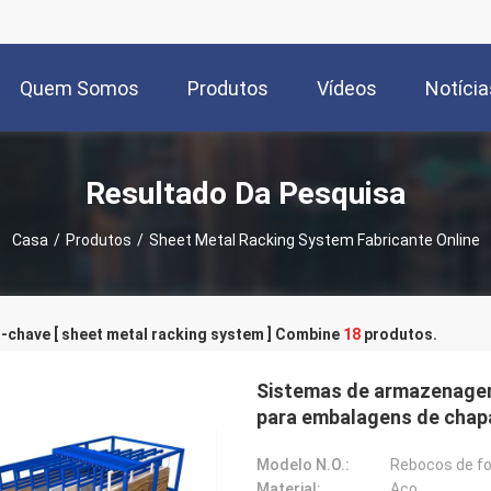
Quem Somos
Produtos
Vídeos
Notícia
Resultado Da Pesquisa
Casa
/
Produtos
/
Sheet Metal Racking System Fabricante Online
-chave [ sheet metal racking system ] Combine
18
produtos.
Sistemas de armazenagem
para embalagens de chapa
Modelo N.O.:
Rebocos de fo
Material:
Aço