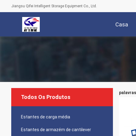
Jiangsu Qifei Intelligent Storage Equipment Co., Ltd.
Casa
palavras
Todos Os Produtos
Estantes de carga média
Estantes de armazém de cantilever