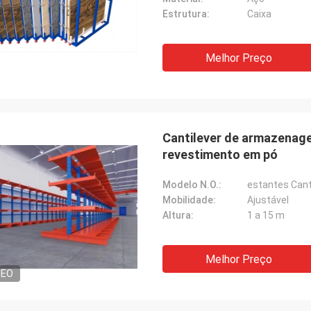
Estrutura:
Caixa
Melhor Preço
Cantilever de armazenag
revestimento em pó
Modelo N.O.:
estantes Cant
Mobilidade:
Ajustável
Altura:
1 a 15 m
Melhor Preço
DEO