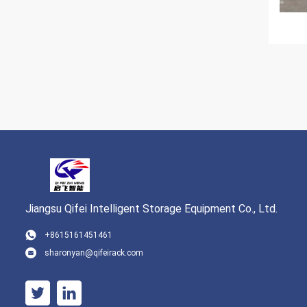
Jiangsu Qifei Intelligent Storage Equipment Co., Ltd.
+8615161451461
sharonyan@qifeirack.com