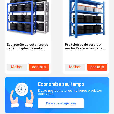
armazenamento de
armazenamento de
armazenamento de
armazenamento de
armazenamento de
armazenamento de
armazenamento de
armazenamento
Equipação de estantes de
Prateleiras de serviço
uso múltiplos de metal
médio Prateleiras para
Prateleiras de paletes de
centro logístico de
trabalho médio para
armazém feitas de aço
rodas Pneus Pneus
personalizado
Melhor
contato
Melhor
contato
preço
preço
Economize seu tempo
Deixe-nos contatar os melhores produtos
com você.
Dê a sua exigência