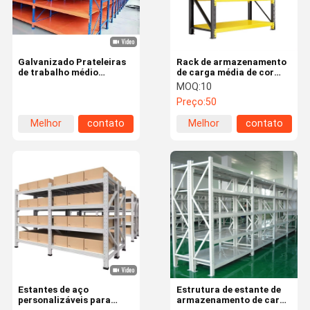
Galvanizado Prateleiras
Rack de armazenamento
de trabalho médio
de carga média de cor
Prateleiras de
personalizada / Rack de
MOQ:
10
armazenamento de
armazenamento de carga
Preço:
50
armazém Longspan
média com
ajustável
características
Melhor
contato
Melhor
contato
ajustáveis
preço
preço
Para Casa
Produtos
Vídeos
Sobre Nós
Estantes de aço
Estrutura de estante de
personalizáveis para
armazenamento de carga