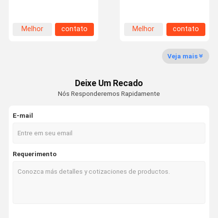
armazenagem em
média de metal Estantes
armazém espessura 0,35
de paletes para
mm
armazenamento de
estrutura
Visita À
Controle De
Contacte-
Notícias
Melhor
contato
Melhor
contato
Fábrica
Qualidade
Nos
preço
preço
Veja mais
Deixe Um Recado
Solicite Um
Nós Responderemos Rapidamente
Orçamento
E-mail
Estantes de carga média
Estantes de armazém de cantilever
Requerimento
Serviços pesados de estantes de paletes
Racking estreito mesmo da pálete do corredor
Reportagens para paletes duplas e profundas