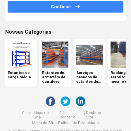
Continue
Sistema móvel de estantes
movimentação no racking da pálete
Nossas Categorias
Racking de rádio da pálete da canela
Racking da pálete da gravidade
Empurrar para trás estantes de paletes
Sistema do tormento do mezanino
Estantes de
Estantes de
Serviços
Racking
carga média
armazém de
pesados de
estreito
Estacionamento ASRS
cantilever
estantes de
mesmo da
paletes
pálete do
corredor
Repositórios para moldes
Recipiente da rede de arame
Casa
Mapa do
Fale
Desktop
Site
Conosco
Site
racking da pilha
Mapa do Site
Política de Privacidade
páletes empilháveis