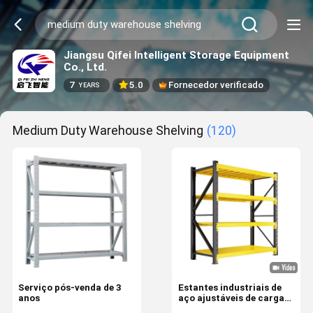
Jiangsu Qifei Intelligent Storage Equipment
Co., Ltd.
7
5.0
Fornecedor verificado
YEARS
Medium Duty Warehouse Shelving
(120)
Serviço pós-venda de 3
Estantes industriais de
anos
aço ajustáveis de carga
média para armazéns de