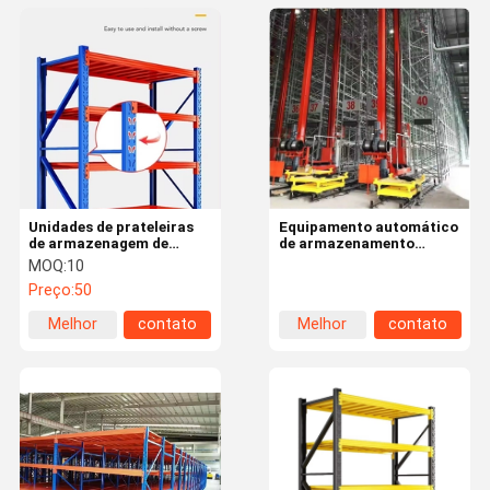
Unidades de prateleiras
Equipamento automático
de armazenagem de
de armazenamento
carga média capacidade
empilhador guindaste
MOQ:
10
de carga personalizada
armazém de carga
Preço:
50
pesada prateleira de
estantes sistema de
Melhor
contato
Melhor
contato
ASRS
preço
preço