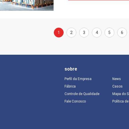
1
2
3
4
5
6
sobre
Perfil da Empresa
News
Fábrica
Casos
Controle de Qualidade
Mapa do S
Fale Conosco
Política d