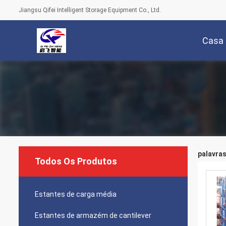
Jiangsu Qifei Intelligent Storage Equipment Co., Ltd.
Casa
palavras
Todos Os Produtos
Estantes de carga média
Estantes de armazém de cantilever