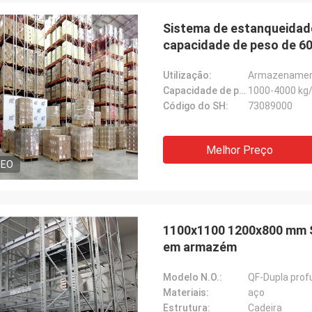
Sistema de estanqueidad
capacidade de peso de 6
Utilização:
Armazenamen
Capacidade de peso:
1000-4000 kg/
Código do SH:
73089000
Melhor Preço
DEO
1100x1100 1200x800 mm S
em armazém
Modelo N.O.:
QF-Dupla prof
Materiais:
aço
Estrutura:
Cadeira