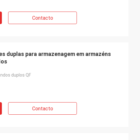
Contacto
etes duplas para armazenagem em armazéns
dos
ndos duplos QF
Contacto