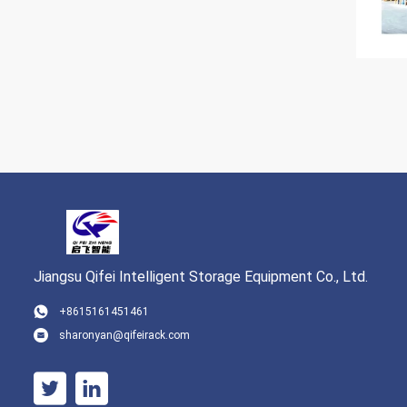
Jiangsu Qifei Intelligent Storage Equipment Co., Ltd.
+8615161451461
sharonyan@qifeirack.com