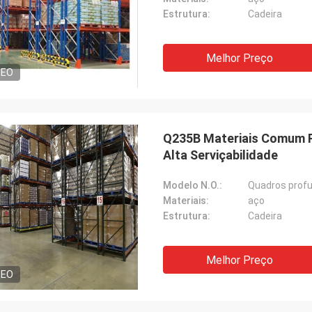
Estrutura:
Cadeira
Melhor Preço
DEO
Q235B Materiais Comum 
Alta Serviçabilidade
Modelo N.O.:
Quadros profu
Materiais:
aço
Estrutura:
Cadeira
Melhor Preço
DEO