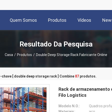
Quem Somos
Produtos
Vídeos
New
Resultado Da Pesquisa
Casa
/
Produtos
/
Double Deep Storage Rack Fabricante Online
-chave [ double deep storage rack ] Combine
87
produtos.
Rack de armazenamento d
Filo Logistics
Modelo N.O.:
Quadros profu
Materiais:
aço