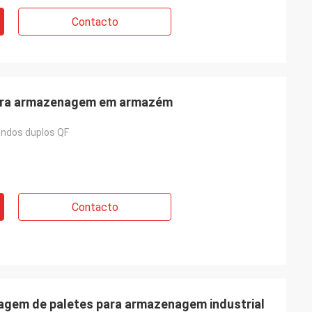
Contacto
para armazenagem em armazém
ndos duplos QF
Contacto
gem de paletes para armazenagem industrial