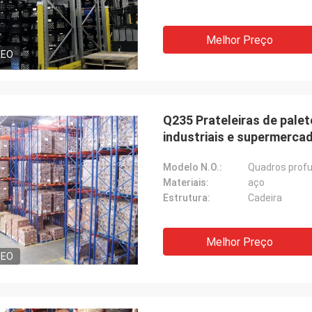
Melhor Preço
DEO
Q235 Prateleiras de pal
industriais e supermerca
Modelo N.O.:
Quadros profu
Materiais:
aço
Estrutura:
Cadeira
Melhor Preço
DEO